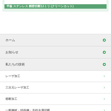
平板 ステンレス 精密切断12ミリ (クリーンカット)
ホーム
お知らせ
私たちの技術
レーザ加工
三次元レーザ加工
熔断加工
一般鋼材・特殊鋼・非鉄金属切断