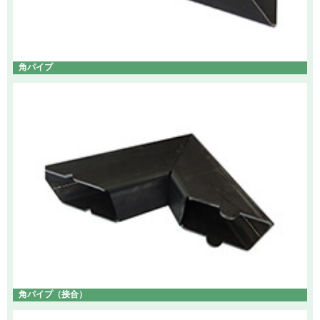
角パイプ
角パイプ（接合）